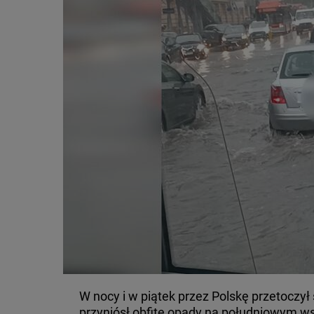
W nocy i w piątek przez Polskę przetoczył 
przyniósł obfite opady na południowym w