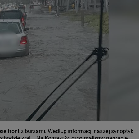
się front z burzami. Według informacji naszej synoptyk
schodzie kraju. Na Kontakt24 otrzymaliśmy nagranie