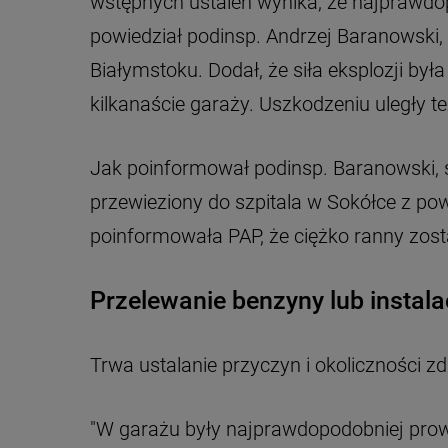
wstępnych ustaleń wynika, że najprawdo
powiedział podinsp. Andrzej Baranowski,
Białymstoku. Dodał, że siła eksplozji był
kilkanaście garaży. Uszkodzeniu uległy te
Jak poinformował podinsp. Baranowski, 
przewieziony do szpitala w Sokółce z po
poinformowała PAP, że ciężko ranny został 
Przelewanie benzyny lub instal
Trwa ustalanie przyczyn i okoliczności zd
"W garażu były najprawdopodobniej pr