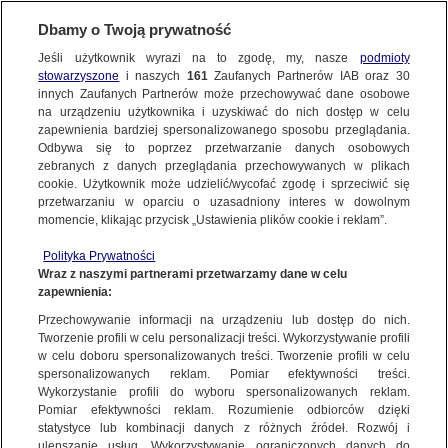
KONTAKT24
Dbamy o Twoją prywatność
Jeśli użytkownik wyrazi na to zgodę, my, nasze
podmioty
Wyślij Materiał
stowarzyszone
i naszych
161
Zaufanych Partnerów IAB oraz
30
innych Zaufanych Partnerów może przechowywać dane osobowe
na urządzeniu użytkownika i uzyskiwać do nich dostęp w celu
zapewnienia bardziej spersonalizowanego sposobu przeglądania.
Dzień dobry!
Odbywa się to poprzez przetwarzanie danych osobowych
WYŚLIJ MATERIAŁ
Jedno konto do wszystkich usług
zebranych z danych przeglądania przechowywanych w plikach
cookie. Użytkownik może udzielić/wycofać zgodę i sprzeciwić się
przetwarzaniu w oparciu o uzasadniony interes w dowolnym
NAJNOWSZE
momencie, klikając przycisk „Ustawienia plików cookie i reklam”.
ZALOGUJ SIĘ
Polityka Prywatności
Wraz z naszymi partnerami przetwarzamy dane w celu
GORĄCE TEMATY
zapewnienia:
Zarejestruj się
Przechowywanie informacji na urządzeniu lub dostęp do nich.
KONTAKT24
|
NAJNOWSZE
Tworzenie profili w celu personalizacji treści. Wykorzystywanie profili
WIĘCEJ
w celu doboru spersonalizowanych treści. Tworzenie profili w celu
Czołowe zderzenie pod Bielskiem-Białą.
spersonalizowanych reklam. Pomiar efektywności treści.
Wykorzystanie profili do wyboru spersonalizowanych reklam.
Pięć kobiet znalazło się w szpitalu
KANAŁY
Pomiar efektywności reklam. Rozumienie odbiorców dzięki
statystyce lub kombinacji danych z różnych źródeł. Rozwój i
4 STYCZNIA
 2014
 9:03
ulepszanie usług. Wykorzystywanie ograniczonych danych do