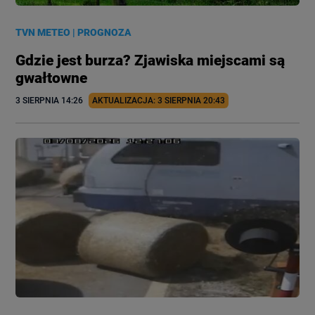
TVN METEO
|
PROGNOZA
Gdzie jest burza? Zjawiska miejscami są
gwałtowne
3 SIERPNIA
 14:26
AKTUALIZACJA: 
3 SIERPNIA
 20:43