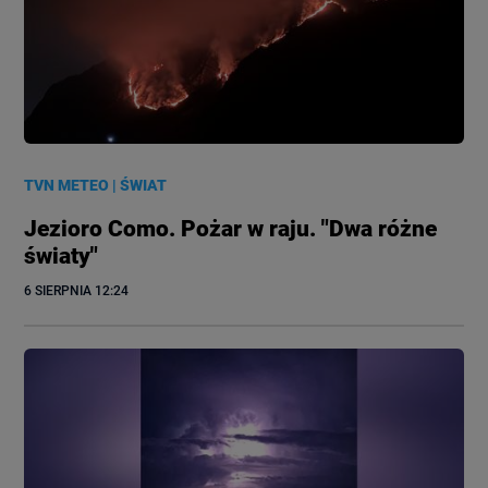
TVN METEO
|
ŚWIAT
Jezioro Como. Pożar w raju. "Dwa różne
światy"
6 SIERPNIA
 12:24