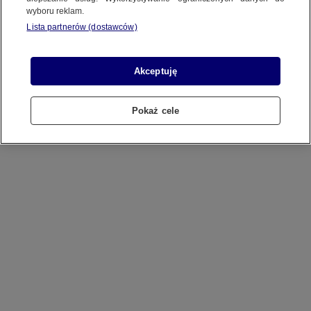
wyboru reklam.
REGULAMIN SERWISU
Lista partnerów (dostawców)
POLITYKA PRYWATNOŚCI
Akceptuję
Pokaż cele
Copyright (C) 1997-2025 Korzystanie z materiałów redakcyjnych TVN S.A. / TVN Media Sp. z
o.o. wymaga wcześniejszej zgody TVN S.A./ TVN Media Sp. z o.o. oraz zawarcia stosownej
umowy licencyjnej. Na podstawie art. 25 ust. 1 pkt. 1 b) ustawy o prawie autorskim i prawach
pokrewnych TVN S.A. / TVN Media Sp. z o.o. wyraźnie zastrzega, że dalsze
rozpowszechnianie artykułów zamieszczonych w programach oraz na stronach
internetowych TVN S.A. / TVN Media Sp. z o.o. jest zabronione.