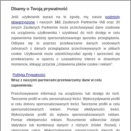
KONTAKT24
Dbamy o Twoją prywatność
Jeśli użytkownik wyrazi na to zgodę, my, nasze
podmioty
Wyślij Materiał
stowarzyszone
i naszych
161
Zaufanych Partnerów IAB oraz
30
innych Zaufanych Partnerów może przechowywać dane osobowe
na urządzeniu użytkownika i uzyskiwać do nich dostęp w celu
Lekcje od rana do wieczora
zapewnienia bardziej spersonalizowanego sposobu przeglądania.
Dzień dobry!
Odbywa się to poprzez przetwarzanie danych osobowych
WYŚLIJ MATERIAŁ
z dwugodzinną przerwą w
Jedno konto do wszystkich usług
zebranych z danych przeglądania przechowywanych w plikach
cookie. Użytkownik może udzielić/wycofać zgodę i sprzeciwić się
środku? Plany lekcji na rok
przetwarzaniu w oparciu o uzasadniony interes w dowolnym
NAJNOWSZE
momencie, klikając przycisk „Ustawienia plików cookie i reklam”.
2023/2024
ZALOGUJ SIĘ
Polityka Prywatności
Wraz z naszymi partnerami przetwarzamy dane w celu
GORĄCE TEMATY
zapewnienia:
Zarejestruj się
Przechowywanie informacji na urządzeniu lub dostęp do nich.
Tworzenie profili w celu personalizacji treści. Wykorzystywanie profili
WIĘCEJ
w celu doboru spersonalizowanych treści. Tworzenie profili w celu
spersonalizowanych reklam. Pomiar efektywności treści.
Wykorzystanie profili do wyboru spersonalizowanych reklam.
KANAŁY
Pomiar efektywności reklam. Rozumienie odbiorców dzięki
statystyce lub kombinacji danych z różnych źródeł. Rozwój i
ulepszanie usług. Wykorzystywanie ograniczonych danych do